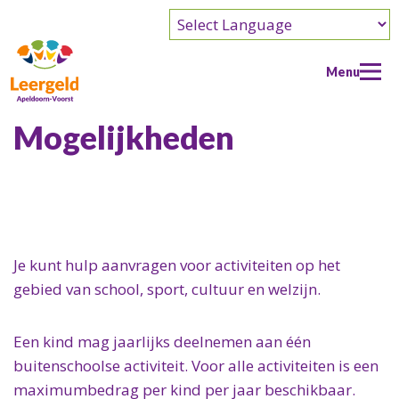
Powered by
Menu
Mogelijkheden
Home
Doe een aanvraag
Wat kun je aanvragen?
Je kunt hulp aanvragen voor activiteiten op het
Wie kan er aanvragen?
gebied van school, sport, cultuur en welzijn.
Wie kan er aanvragen?
Actie
Handig
Actie
Een kind mag jaarlijks deelnemen aan één
Over ons
buitenschoolse activiteit. Voor alle activiteiten is een
Leergeld Sportactie
Over ons
Doe mee
maximumbedrag per kind per jaar beschikbaar.