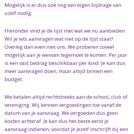
Wie zijn wij?
Doe mee
Contact
Mogelijk is er dus ook nog een eigen bijdrage van
De Leergeldformule
uzelf nodig.
Word vrijwilliger
Actueel
Jaarverslagen
Ambassadeurs
Hieronder vind je de lijst met wat we nu aanbieden.
Gedragscode
Wil je iets aanvragen wat niet op de lijst staat?
Aanstellingsbeleid
Overleg dan even met ons. We proberen zoveel
mogelijk aan je wensen tegemoet te komen. Per jaar
is een vast bedrag beschikbaar per kind. Je kan dus
meer aanvragen doen, maar altijd binnen een
budget.
We betalen altijd rechtstreeks aan de school, club of
vereniging. Wij kennen vergoedingen toe vanaf de
datum van je aanvraag. We vergoeden dus geen
kosten achteraf. Je kan dus het beste eerst je
aanvraag indienen, voordat je jezelf inschrijft bij een