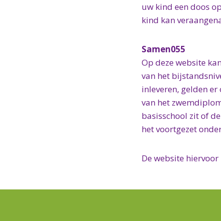
uw kind een doos oph
kind kan veraangenam
Samen055
Op deze website kan
van het bijstandsni
inleveren, gelden er
van het zwemdiploma 
basisschool zit of d
het voortgezet onderw
De website hiervoor 