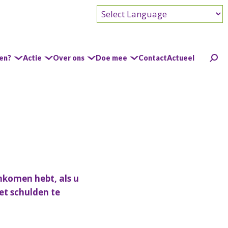
Powered by
gen?
Actie
Over ons
Doe mee
Contact
Actueel
nkomen hebt, als u
et schulden te