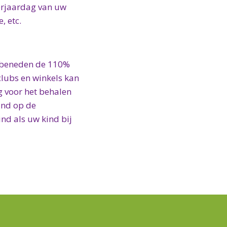
verjaardag van uw
, etc.
n beneden de 110%
clubs en winkels kan
g voor het behalen
ind op de
ind als uw kind bij