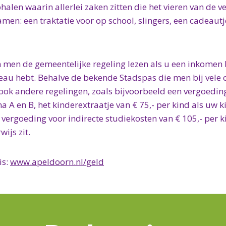
alen waarin allerlei zaken zitten die het vieren van de 
en: een traktatie voor op school, slingers, een cadeautje
 men de gemeentelijke regeling lezen als u een inkome
veau hebt. Behalve de bekende Stadspas die men bij vele 
 ook andere regelingen, zoals bijvoorbeeld een vergoedin
A en B, het kinderextraatje van € 75,- per kind als uw k
e vergoeding voor indirecte studiekosten van € 105,- per k
ijs zit.
is:
www.apeldoorn.nl/geld