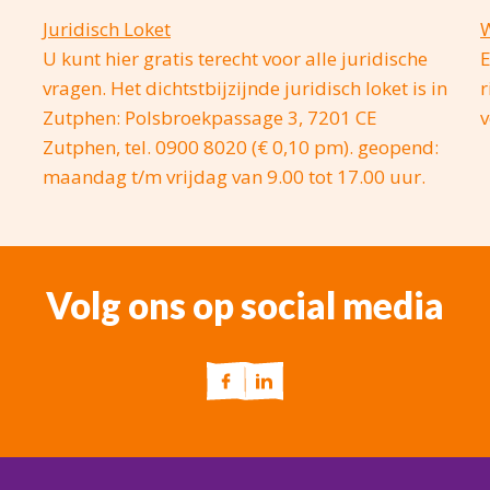
Juridisch Loket
W
U kunt hier gratis terecht voor alle juridische
E
vragen. Het dichtstbijzijnde juridisch loket is in
r
Zutphen: Polsbroekpassage 3, 7201 CE
v
Zutphen, tel. 0900 8020 (€ 0,10 pm). geopend:
maandag t/m vrijdag van 9.00 tot 17.00 uur.
Volg ons op social media