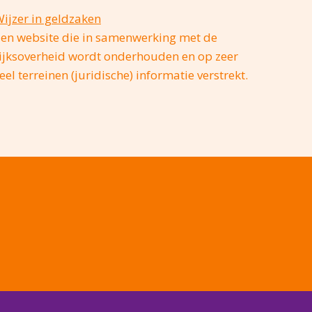
ijzer in geldzaken
en website die in samenwerking met de
ijksoverheid wordt onderhouden en op zeer
eel terreinen (juridische) informatie verstrekt.